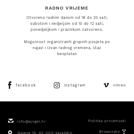
RADNO VRIJEME
Otvoreno radnim danom od 18 do 20 sati,
subotom i nedjeljom od 10 do 12 sati,
ponedjeljkom i praznikom zatvoreno.
Mogućnost organiziranih grupnih posjeta po
najavi i izvan radnog vremena. Ulaz
besplatan
facebook
instagram
vimeo
Politika privatnosti
info@ajngel.hr
Browncatz
Gajeva 15, 42 000 Varaždin