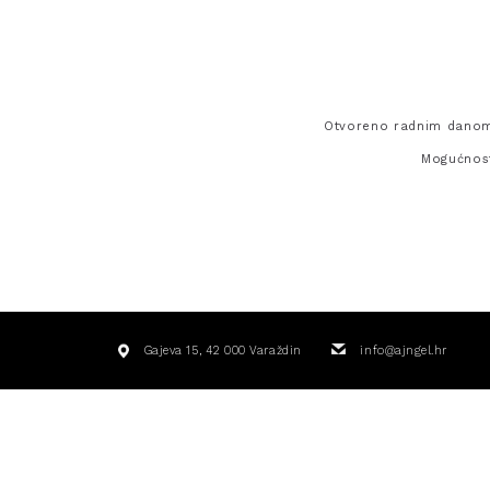
Otvoreno radnim danom 
Mogućnost
Gajeva 15, 42 000 Varaždin
info@ajngel.hr