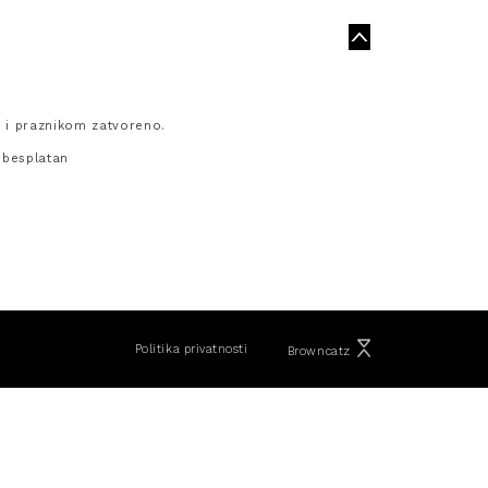
 i praznikom zatvoreno.
 besplatan
Politika privatnosti
Browncatz