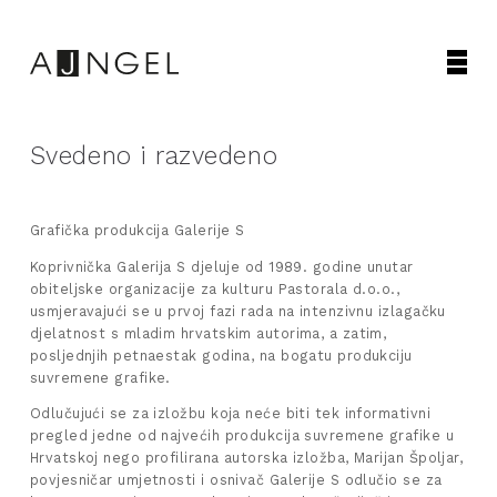
Svedeno i razvedeno
Grafička produkcija Galerije S
Koprivnička Galerija S djeluje od 1989. godine unutar
obiteljske organizacije za kulturu Pastorala d.o.o.,
usmjeravajući se u prvoj fazi rada na intenzivnu izlagačku
djelatnost s mladim hrvatskim autorima, a zatim,
posljednjih petnaestak godina, na bogatu produkciju
suvremene grafike.
Odlučujući se za izložbu koja neće biti tek informativni
pregled jedne od najvećih produkcija suvremene grafike u
Hrvatskoj nego profilirana autorska izložba, Marijan Špoljar,
povjesničar umjetnosti i osnivač Galerije S odlučio se za