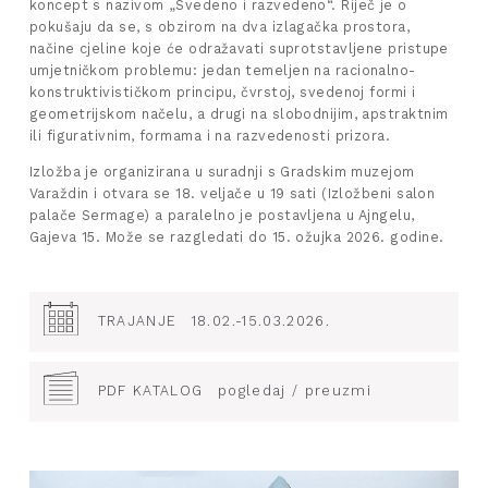
koncept s nazivom „Svedeno i razvedeno“. Riječ je o
pokušaju da se, s obzirom na dva izlagačka prostora,
načine cjeline koje će odražavati suprotstavljene pristupe
umjetničkom problemu: jedan temeljen na racionalno-
konstruktivističkom principu, čvrstoj, svedenoj formi i
geometrijskom načelu, a drugi na slobodnijim, apstraktnim
ili figurativnim, formama i na razvedenosti prizora.
Izložba je organizirana u suradnji s Gradskim muzejom
Varaždin i otvara se 18. veljače u 19 sati (Izložbeni salon
palače Sermage) a paralelno je postavljena u Ajngelu,
Gajeva 15. Može se razgledati do 15. ožujka 2026. godine.
TRAJANJE
18.02.-15.03.2026.
PDF KATALOG
pogledaj / preuzmi