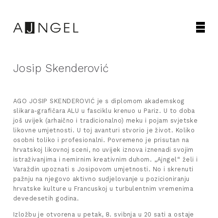
Josip Skenderović
AGO JOSIP SKENDEROVIĆ je s diplomom akademskog
slikara-grafičara ALU u fasciklu krenuo u Pariz. U to doba
još uvijek (arhaično i tradicionalno) meku i pojam svjetske
likovne umjetnosti. U toj avanturi stvorio je život. Koliko
osobni toliko i profesionalni. Povremeno je prisutan na
hrvatskoj likovnoj sceni, no uvijek iznova iznenadi svojim
istraživanjima i nemirnim kreativnim duhom. „Ajngel“ želi i
Varaždin upoznati s Josipovom umjetnosti. No i skrenuti
pažnju na njegovo aktivno sudjelovanje u pozicioniranju
hrvatske kulture u Francuskoj u turbulentnim vremenima
devedesetih godina.
Izložbu je otvorena u petak, 8. svibnja u 20 sati a ostaje